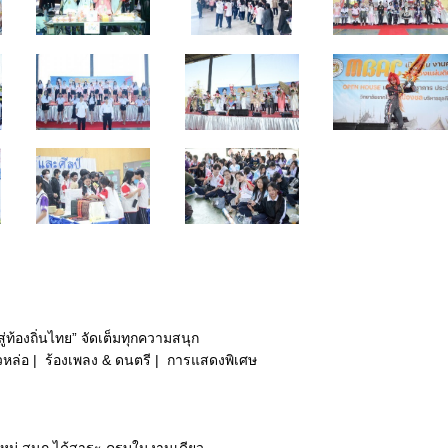
่ท้องถิ่นไทย” จัดเต็มทุกความสนุก
หล่อ |
ร้องเพลง & ดนตรี |
การแสดงพิเศษ
หม่ สนุก ได้สาระ ครบในงานเดียว