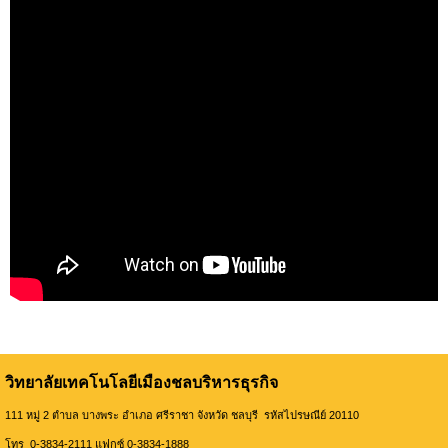
วิทยาลัยเทคโนโลยีเมืองชลบริหารธุรกิจ
111 หมู่ 2 ตำบล บางพระ อำเภอ ศรีราชา จังหวัด ชลบุรี รหัสไปรษณีย์ 20110
โทร 0-3834-2111 แฟกซ์ 0-3834-1888