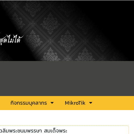
กิจกรรมบุคลากร
MikroTik
เฉลิมพระชนมพรรษา สมเด็จพระ