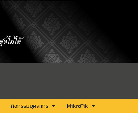
กิจกรรมบุคลากร
MikroTik